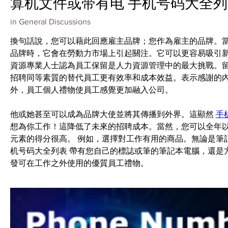
算机文件或带有电 手机号码大全
in
General Discussions
換句話說，您可以藉此回應雇主品牌；您作為雇主的品牌。當
品牌時，它會在勞動力市場上引起關注。它可以更容易吸引新員工
資源專業人士認為員工保留是人力資源管理中的最大挑戰。留
招聘同等素質的替代員工更有效率和成本效益。表示感謝的
外，員工個人禮物使員工感覺更加融入公司。
他或她甚至可以成為品牌大使並將其傳播到外界。這顯然 
手
想為你工作！這降低了未來的招聘成本。當然，您可以全年
元素的得分很高。 例如，選擇對工作有用的商品。無論是筆
机号码大全列表 帶有您自己的標誌或筆的筆記本電腦，還是
發可在工作之外使用的優質員工禮物。